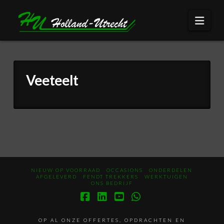
Navi
Veeteelt
NIEUW OP VOORRAAD
OCCASIONS
ONDERDELEN
AFGELEVERD
FENDT TREKKERS
WERKTUIGEN
ONS BEDRIJF
Facebook
LinkedIn
YouTube
Whatsapp
OP AL ONZE OFFERTES, OPDRACHTEN EN