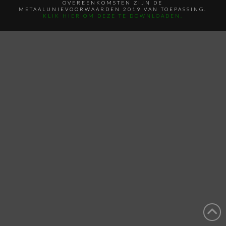
OVEREENKOMSTEN ZIJN DE
METAALUNIEVOORWAARDEN 2019 VAN TOEPASSING.
KLIK HIER OM DEZE TE DOWNLOADEN.