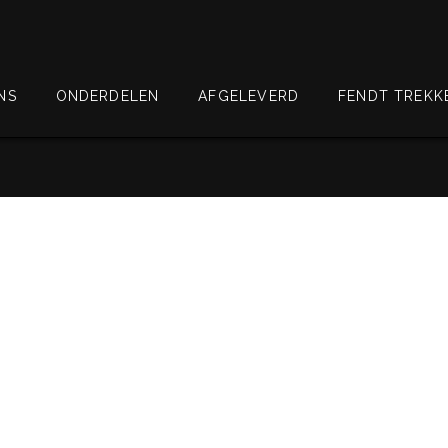
NS
ONDERDELEN
AFGELEVERD
FENDT TREKK