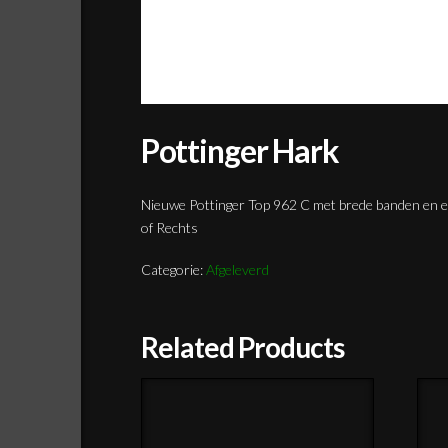
Pottinger Hark
Nieuwe Pottinger Top 962 C met brede banden en el
of Rechts
Categorie:
Afgeleverd
Related Products