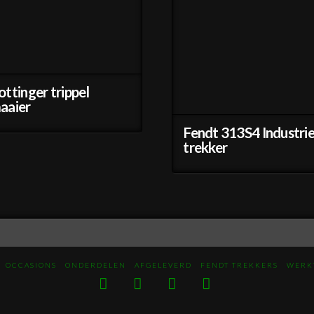
ottinger trippel
aaier
Fendt 313S4 Industri
trekker
OCCASIONS
ONDERDELEN
AFGELEVERD
FENDT TREKKERS
WERK
Facebook
LinkedIn
YouTube
Whatsapp