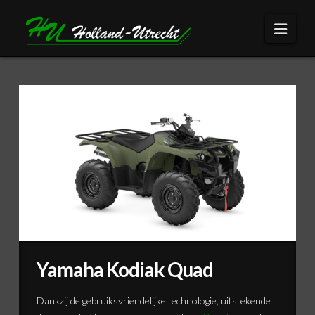
Navi
Yamaha Kodiak Quad
Dankzij de gebruiksvriendelijke technologie, uitstekende