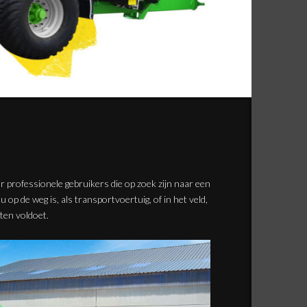
 professionele gebruikers die op zoek zijn naar een
 op de weg is, als transportvoertuig, of in het veld,
ten voldoet.