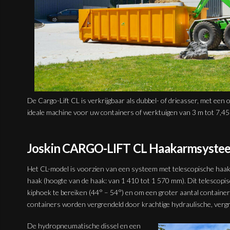
De Cargo-Lift CL is verkrijgbaar als dubbel- of drieasser, met een 
ideale machine voor uw containers of werktuigen van 3 m tot 7,45
Joskin CARGO-LIFT CL Haakarmsyste
Het CL-model is voorzien van een systeem met telescopische haak
haak (hoogte van de haak: van 1 410 tot 1 570 mm). Dit telescopi
kiphoek te bereiken (44° – 54°) en om een groter aantal container
containers worden vergrendeld door krachtige hydraulische, verg
De hydropneumatische dissel en een