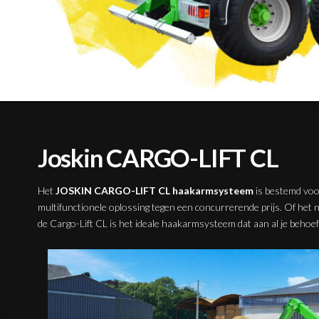
Joskin CARGO-LIFT CL
Het
JOSKIN CARGO-LIFT CL haakarmsysteem
is bestemd voor
multifunctionele oplossing tegen een concurrerende prijs. Of het nu
de Cargo-Lift CL is het ideale haakarmsysteem dat aan al je behoef