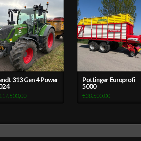
endt 313 Gen 4 Power
Pottinger Europrofi
024
5000
117.500,00
€
38.500,00