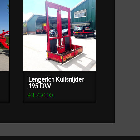
Lengerich Kuilsnijder
195 DW
€
1.750,00