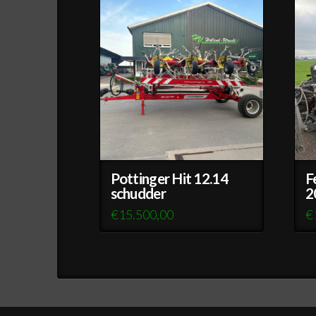
Pottinger Hit 12.14
F
schudder
2
€
15.500,00
€