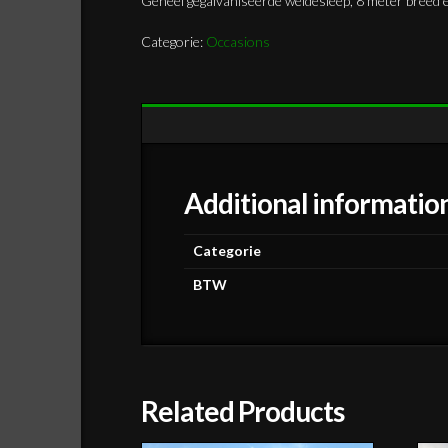
Geheel gegalvaniseerde weidesleep, 8 meter breed 
Categorie:
Occasions
Additional informatio
Categorie
BTW
Related Products