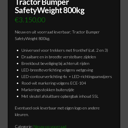
Tractor Bumper
SafetyWeight 800kg
€
3.150,00
Nieuw en uit voorraad leverbaar; Tractor Bumper
SafetyWeight 800kg.
Universeel voor trekkers met fronthef (cat. 2 en 3)
Draaibare en in breedte verstelbare zijdelen
Breekbout beveiliging bij achteruit rijden
LED-breedteverlichting volgens wetgeving
LED-contourverlichting 4x + LED-richtingaanwijzers
Rood-wit markering volgens ECE-104
Markeringsstokken buitenzijde
Met sleutel afsluitbare opbergbak inhoud 55L
Eventueel ook leverbaar met eigen logo en andere
kleuren.
Categorie:
Nieuw op voorraad